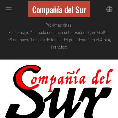
Compañía del Sur
Próximas citas:
• 8 de mayo: “La boda de la hija del presidente”, en Gießen
• 9
de mayo: “La boda de la hija del presidente”,
en el AmkA,
Fráncfort