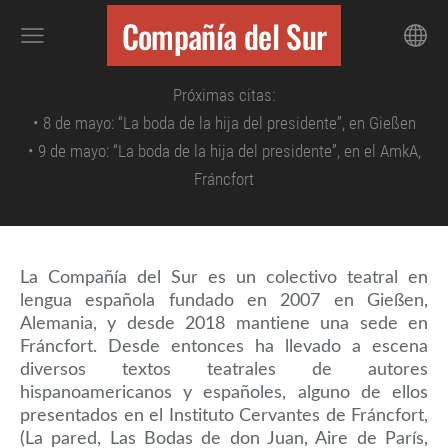
Compañía del Sur
Próximas citas:
• 8 de mayo: “La boda de la hija del presidente”, en Gießen
• 9
de mayo: “La boda de la hija del presidente”,
en el AmkA,
Fráncfort
La Compañía del Sur es un colectivo teatral en
lengua española fundado en 2007 en Gießen,
Alemania, y desde 2018 mantiene una sede en
Fráncfort. Desde entonces ha llevado a escena
diversos textos teatrales de autores
hispanoamericanos y españoles, alguno de ellos
presentados en el Instituto Cervantes de Fráncfort,
(La pared, Las Bodas de don Juan, Aire de París,