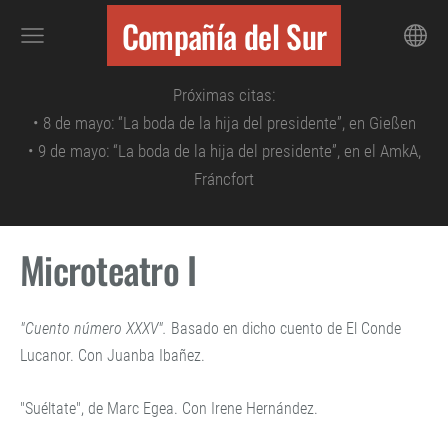
Compañía del Sur
Próximas citas:
• 8 de mayo: “La boda de la hija del presidente”, en Gießen
• 9
de mayo: “La boda de la hija del presidente”,
en el AmkA,
Fráncfort
Microteatro I
"Cuento número XXXV".
Basado en dicho cuento de El Conde
Lucanor. Con Juanba Ibañez.
"Suéltate", de Marc Egea. Con Irene Hernández.